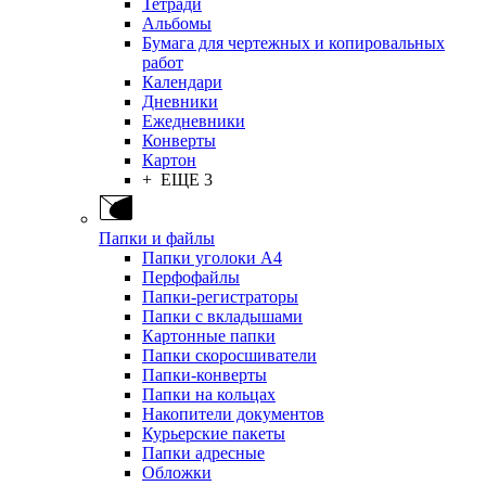
Тетради
Альбомы
Бумага для чертежных и копировальных
работ
Календари
Дневники
Ежедневники
Конверты
Картон
+ ЕЩЕ 3
Папки и файлы
Папки уголоки А4
Перфофайлы
Папки-регистраторы
Папки с вкладышами
Картонные папки
Папки скоросшиватели
Папки-конверты
Папки на кольцах
Накопители документов
Курьерские пакеты
Папки адресные
Обложки