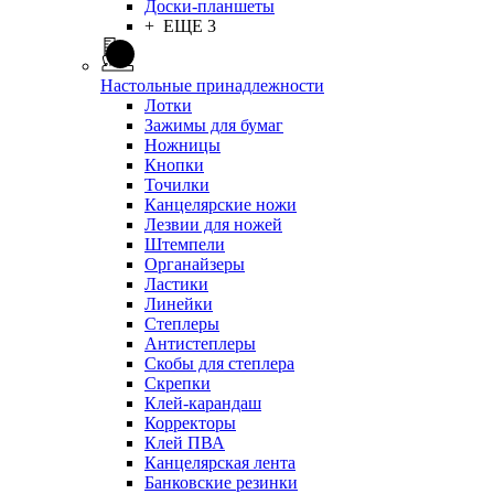
Доски-планшеты
+ ЕЩЕ 3
Настольные принадлежности
Лотки
Зажимы для бумаг
Ножницы
Кнопки
Точилки
Канцелярские ножи
Лезвии для ножей
Штемпели
Органайзеры
Ластики
Линейки
Степлеры
Антистеплеры
Скобы для степлера
Скрепки
Клей-карандаш
Корректоры
Клей ПВА
Канцелярская лента
Банковские резинки