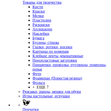
Товары для творчества
Кисти
Краски
Мелки
Пластилин
Раскраски
Апликации
Наклейки
Бумага
Бусины, стразы
Глазки, ротики, носики
Картины по номерам
Клейкие ленты декоративные
Пенопластовые заготовки
Прищепки, проволка, пуговицы, помпоны,
перья
Фетр
Фоамиран (Пористая резина)
Фольга
+ ЕЩЕ 7
Рюкзаки, ранцы, мешки для обуви
Игры настольные, игрушки
Перчатки