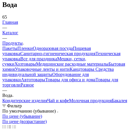
Вода
65
Главная
—
Каталог
—
Продукты
Пакеты
Пленки
Одноразовая посуда
Пищевая
упаковка
Санитарно-гигиеническая продукция
Техническая
упаковка
Все для праздника
Мешки, сетки,
сумки
Хозтовары
Медицинские расходные материалы
Бытовая
химия
Упаковочные ленты и нити
Канцтовары
Средства
индивидуальной защиты
Оборудование для
упаковки
Автотовары
Товары для офиса и дома
Товары для
торговли
Разное
—
Вода
Кондитерские изделия
Чай и кофе
Молочная продукция
Бакалея
Фильтр
По умолчанию (убывание)
По цене (убывание)
По цене (возрастание)