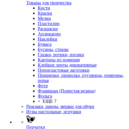
Товары для творчества
Кисти
Краски
Мелки
Пластилин
Раскраски
Апликации
Наклейки
Бумага
Бусины, стразы
Глазки, ротики, носики
Картины по номерам
Клейкие ленты декоративные
Пенопластовые заготовки
Прищепки, проволка, пуговицы, помпоны,
перья
Фетр
Фоамиран (Пористая резина)
Фольга
+ ЕЩЕ 7
Рюкзаки, ранцы, мешки для обуви
Игры настольные, игрушки
Перчатки