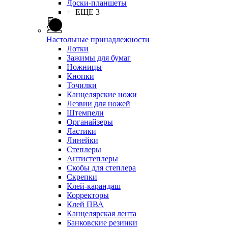
Доски-планшеты
+ ЕЩЕ 3
Настольные принадлежности
Лотки
Зажимы для бумаг
Ножницы
Кнопки
Точилки
Канцелярские ножи
Лезвии для ножей
Штемпели
Органайзеры
Ластики
Линейки
Степлеры
Антистеплеры
Скобы для степлера
Скрепки
Клей-карандаш
Корректоры
Клей ПВА
Канцелярская лента
Банковские резинки