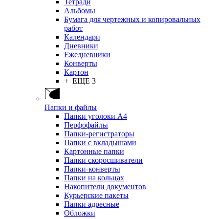
Тетради
Альбомы
Бумага для чертежных и копировальных
работ
Календари
Дневники
Ежедневники
Конверты
Картон
+ ЕЩЕ 3
Папки и файлы
Папки уголоки А4
Перфофайлы
Папки-регистраторы
Папки с вкладышами
Картонные папки
Папки скоросшиватели
Папки-конверты
Папки на кольцах
Накопители документов
Курьерские пакеты
Папки адресные
Обложки