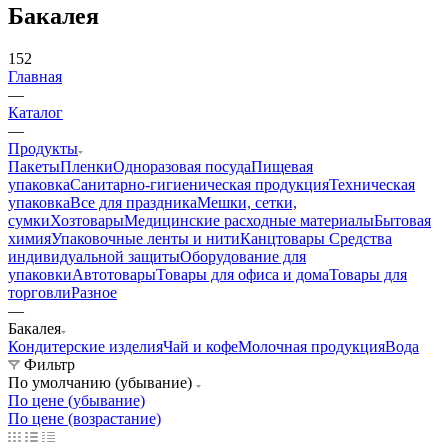
Бакалея
152
Главная
—
Каталог
—
Продукты
Пакеты
Пленки
Одноразовая посуда
Пищевая
упаковка
Санитарно-гигиеническая продукция
Техническая
упаковка
Все для праздника
Мешки, сетки,
сумки
Хозтовары
Медицинские расходные материалы
Бытовая
химия
Упаковочные ленты и нити
Канцтовары
Средства
индивидуальной защиты
Оборудование для
упаковки
Автотовары
Товары для офиса и дома
Товары для
торговли
Разное
—
Бакалея
Кондитерские изделия
Чай и кофе
Молочная продукция
Вода
Фильтр
По умолчанию (убывание)
По цене (убывание)
По цене (возрастание)