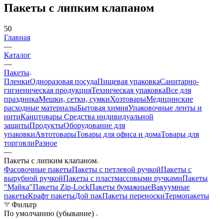
Пакеты с липким клапаном
50
Главная
—
Каталог
—
Пакеты
Пленки
Одноразовая посуда
Пищевая упаковка
Санитарно-
гигиеническая продукция
Техническая упаковка
Все для
праздника
Мешки, сетки, сумки
Хозтовары
Медицинские
расходные материалы
Бытовая химия
Упаковочные ленты и
нити
Канцтовары
Средства индивидуальной
защиты
Продукты
Оборудование для
упаковки
Автотовары
Товары для офиса и дома
Товары для
торговли
Разное
—
Пакеты с липким клапаном
Фасовочные пакеты
Пакеты с петлевой ручкой
Пакеты с
вырубной ручкой
Пакеты с пластмассовыми ручками
Пакеты
"Майка"
Пакеты Zip-Lock
Пакеты бумажные
Вакуумные
пакеты
Крафт пакеты
Дой пак
Пакеты переноски
Термопакеты
Фильтр
По умолчанию (убывание)