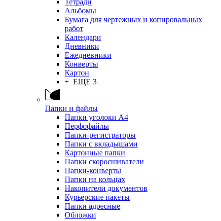
Тетради
Альбомы
Бумага для чертежных и копировальных
работ
Календари
Дневники
Ежедневники
Конверты
Картон
+ ЕЩЕ 3
Папки и файлы
Папки уголоки А4
Перфофайлы
Папки-регистраторы
Папки с вкладышами
Картонные папки
Папки скоросшиватели
Папки-конверты
Папки на кольцах
Накопители документов
Курьерские пакеты
Папки адресные
Обложки