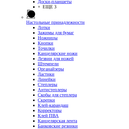
Доски-планшеты
+ ЕЩЕ 3
Настольные принадлежности
Лотки
Зажимы для бумаг
Ножницы
Кнопки
Точилки
Канцелярские ножи
Лезвии для ножей
Штемпели
Органайзеры
Ластики
Линейки
Степлеры
Антистеплеры
Скобы для степлера
Скрепки
Клей-карандаш
Корректоры
Клей ПВА
Канцелярская лента
Банковские резинки