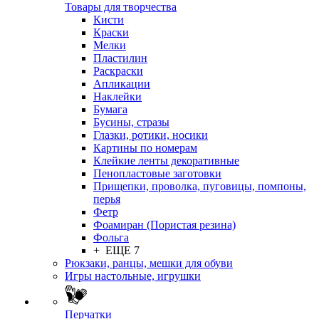
Товары для творчества
Кисти
Краски
Мелки
Пластилин
Раскраски
Апликации
Наклейки
Бумага
Бусины, стразы
Глазки, ротики, носики
Картины по номерам
Клейкие ленты декоративные
Пенопластовые заготовки
Прищепки, проволка, пуговицы, помпоны,
перья
Фетр
Фоамиран (Пористая резина)
Фольга
+ ЕЩЕ 7
Рюкзаки, ранцы, мешки для обуви
Игры настольные, игрушки
Перчатки