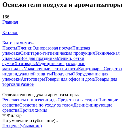
Освежители воздуха и ароматизаторы
166
Главная
—
Каталог
—
Бытовая химия
Пакеты
Пленки
Одноразовая посуда
Пищевая
упаковка
Санитарно-гигиеническая продукция
Техническая
упаковка
Все для праздника
Мешки, сетки,
сумки
Хозтовары
Медицинские расходные
материалы
Упаковочные ленты и нити
Канцтовары
Средства
индивидуальной защиты
Продукты
Оборудование для
упаковки
Автотовары
Товары для офиса и дома
Товары для
торговли
Разное
—
Освежители воздуха и ароматизаторы
Репелленты и инсектициды
Средства для стирки
Чистящие
средства
Средства по уходу за телом
Дезинфицирующие
средства
Прочая химия
Фильтр
По умолчанию (убывание)
По цене (убывание)