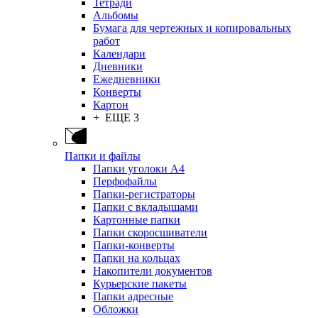
Тетради
Альбомы
Бумага для чертежных и копировальных
работ
Календари
Дневники
Ежедневники
Конверты
Картон
+ ЕЩЕ 3
Папки и файлы
Папки уголоки А4
Перфофайлы
Папки-регистраторы
Папки с вкладышами
Картонные папки
Папки скоросшиватели
Папки-конверты
Папки на кольцах
Накопители документов
Курьерские пакеты
Папки адресные
Обложки