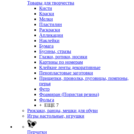
Товары для творчества
Кисти
Краски
Мелки
Пластилин
Раскраски
Апликации
Наклейки
Бумага
Бусины, стразы
Глазки, ротики, носики
Картины по номерам
Клейкие ленты декоративные
Пенопластовые заготовки
Прищепки, проволка, пуговицы, помпоны,
перья
Фетр
Фоамиран (Пористая резина)
Фольга
+ ЕЩЕ 7
Рюкзаки, ранцы, мешки для обуви
Игры настольные, игрушки
Перчатки