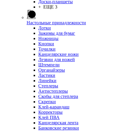
Доски-планшеты
+ ЕЩЕ 3
Настольные принадлежности
Лотки
Зажимы для бумаг
Ножницы
Кнопки
Точилки
Канцелярские ножи
Лезвии для ножей
Штемпели
Органайзеры
Ластики
Линейки
Степлеры
Антистеплеры
Скобы для степлера
Скрепки
Клей-карандаш
Корректоры
Клей ПВА
Канцелярская лента
Банковские резинки