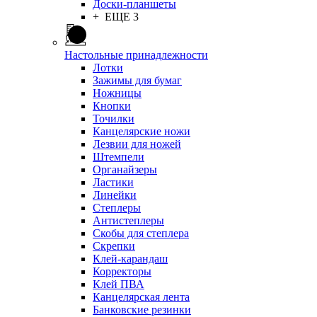
Доски-планшеты
+ ЕЩЕ 3
Настольные принадлежности
Лотки
Зажимы для бумаг
Ножницы
Кнопки
Точилки
Канцелярские ножи
Лезвии для ножей
Штемпели
Органайзеры
Ластики
Линейки
Степлеры
Антистеплеры
Скобы для степлера
Скрепки
Клей-карандаш
Корректоры
Клей ПВА
Канцелярская лента
Банковские резинки