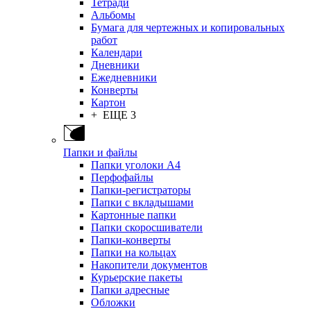
Тетради
Альбомы
Бумага для чертежных и копировальных
работ
Календари
Дневники
Ежедневники
Конверты
Картон
+ ЕЩЕ 3
Папки и файлы
Папки уголоки А4
Перфофайлы
Папки-регистраторы
Папки с вкладышами
Картонные папки
Папки скоросшиватели
Папки-конверты
Папки на кольцах
Накопители документов
Курьерские пакеты
Папки адресные
Обложки