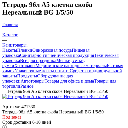
Тетрадь 96л А5 клетка скоба
Нереальный BG 1/5/50
Главная
—
Каталог
—
Канцтовары
Пакеты
Пленки
Одноразовая посуда
Пищевая
упаковка
Санитарно-гигиеническая продукция
Техническая
упаковка
Все для праздника
Мешки, сетки,
сумки
Хозтовары
Медицинские расходные материалы
Бытовая
химия
Упаковочные ленты и нити
Средства индивидуальной
защиты
Продукты
Оборудование для
упаковки
Автотовары
Товары для офиса и дома
Товары для
торговли
Разное
—
Тетрадь 96л А5 клетка скоба Нереальный BG 1/5/50
Артикул:
471330
Тетрадь 96л А5 клетка скоба Нереальный BG 1/5/50
Под заказ
Срок доставки 6-10 дней