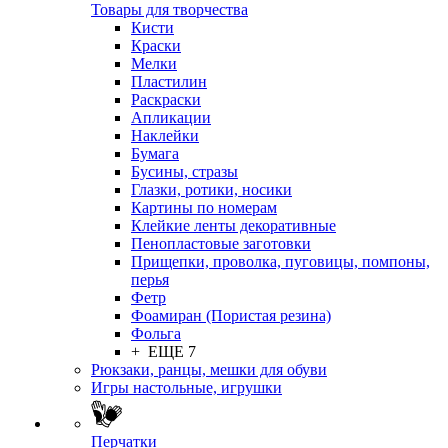
Товары для творчества
Кисти
Краски
Мелки
Пластилин
Раскраски
Апликации
Наклейки
Бумага
Бусины, стразы
Глазки, ротики, носики
Картины по номерам
Клейкие ленты декоративные
Пенопластовые заготовки
Прищепки, проволка, пуговицы, помпоны,
перья
Фетр
Фоамиран (Пористая резина)
Фольга
+ ЕЩЕ 7
Рюкзаки, ранцы, мешки для обуви
Игры настольные, игрушки
Перчатки