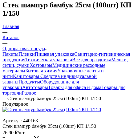
Стек шампур бамбук 25см (100шт) КП
1/150
Главная
—
Каталог
—
Одноразовая посуда
Пакеты
Пленки
Пищевая упаковка
Санитарно-гигиеническая
продукция
Техническая упаковка
Все для праздника
Мешки,
сетки, сумки
Хозтовары
Медицинские расходные
материалы
Бытовая химия
Упаковочные ленты и
нити
Канцтовары
Средства индивидуальной
защиты
Продукты
Оборудование для
упаковки
Автотовары
Товары для офиса и дома
Товары для
торговли
Разное
—
Стек шампур бамбук 25см (100шт) КП 1/150
Популярное
Артикул:
440163
Стек шампур бамбук 25см (100шт) КП 1/150
26.90
₽
/шт