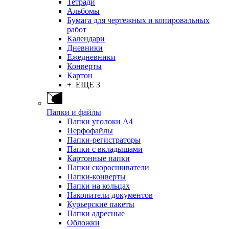
Тетради
Альбомы
Бумага для чертежных и копировальных
работ
Календари
Дневники
Ежедневники
Конверты
Картон
+ ЕЩЕ 3
Папки и файлы
Папки уголоки А4
Перфофайлы
Папки-регистраторы
Папки с вкладышами
Картонные папки
Папки скоросшиватели
Папки-конверты
Папки на кольцах
Накопители документов
Курьерские пакеты
Папки адресные
Обложки