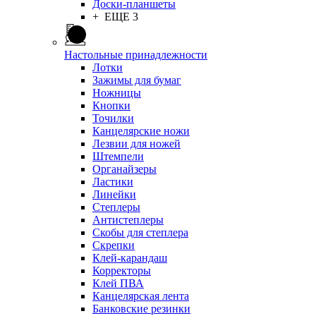
Доски-планшеты
+ ЕЩЕ 3
Настольные принадлежности
Лотки
Зажимы для бумаг
Ножницы
Кнопки
Точилки
Канцелярские ножи
Лезвии для ножей
Штемпели
Органайзеры
Ластики
Линейки
Степлеры
Антистеплеры
Скобы для степлера
Скрепки
Клей-карандаш
Корректоры
Клей ПВА
Канцелярская лента
Банковские резинки