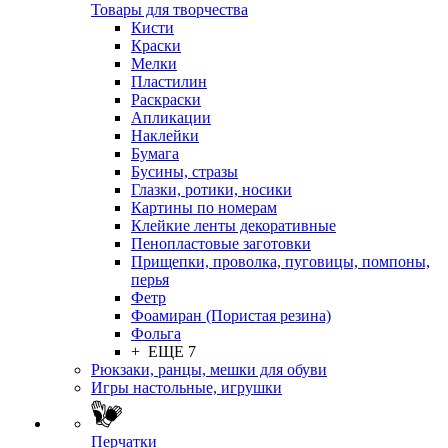
Товары для творчества
Кисти
Краски
Мелки
Пластилин
Раскраски
Апликации
Наклейки
Бумага
Бусины, стразы
Глазки, ротики, носики
Картины по номерам
Клейкие ленты декоративные
Пенопластовые заготовки
Прищепки, проволка, пуговицы, помпоны,
перья
Фетр
Фоамиран (Пористая резина)
Фольга
+ ЕЩЕ 7
Рюкзаки, ранцы, мешки для обуви
Игры настольные, игрушки
Перчатки