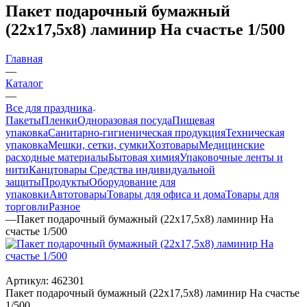
Пакет подарочный бумажный
(22х17,5х8) ламинир На счастье 1/500
Главная
—
Каталог
—
Все для праздника
Пакеты
Пленки
Одноразовая посуда
Пищевая
упаковка
Санитарно-гигиеническая продукция
Техническая
упаковка
Мешки, сетки, сумки
Хозтовары
Медицинские
расходные материалы
Бытовая химия
Упаковочные ленты и
нити
Канцтовары
Средства индивидуальной
защиты
Продукты
Оборудование для
упаковки
Автотовары
Товары для офиса и дома
Товары для
торговли
Разное
—
Пакет подарочный бумажный (22х17,5х8) ламинир На
счастье 1/500
Артикул:
462301
Пакет подарочный бумажный (22х17,5х8) ламинир На счастье
1/500