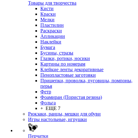
Товары для творчества
Кисти
Краски
Мелки
Пластилин
Раскраски
Апликации
Наклейки
Бумага
Бусины, стразы
Глазки, ротики, носики
Картины по номерам
Клейкие ленты декоративные
Пенопластовые заготовки
Прищепки, проволка, пуговицы, помпоны,
перья
Фетр
Фоамиран (Пористая резина)
Фольга
+ ЕЩЕ 7
Рюкзаки, ранцы, мешки для обуви
Игры настольные, игрушки
Перчатки