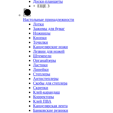
Доски-планшеты
+ ЕЩЕ 3
Настольные принадлежности
Лотки
Зажимы для бумаг
Ножницы
Кнопки
Точилки
Канцелярские ножи
Лезвии для ножей
Штемпели
Органайзеры
Ластики
Линейки
Степлеры
Антистеплеры
Скобы для степлера
Скрепки
Клей-карандаш
Корректоры
Клей ПВА
Канцелярская лента
Банковские резинки