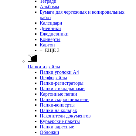
Тетради
Альбомы
Бумага для чертежных и копировальных
работ
Календари
Дневники
Ежедневники
Конверты
Картон
+ ЕЩЕ 3
Папки и файлы
Папки уголоки А4
Перфофайлы
Папки-регистраторы
Папки с вкладышами
Картонные папки
Папки скоросшиватели
Папки-конверты
Папки на кольцах
Накопители документов
Курьерские пакеты
Папки адресные
Обложки