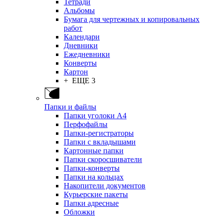
Тетради
Альбомы
Бумага для чертежных и копировальных
работ
Календари
Дневники
Ежедневники
Конверты
Картон
+ ЕЩЕ 3
Папки и файлы
Папки уголоки А4
Перфофайлы
Папки-регистраторы
Папки с вкладышами
Картонные папки
Папки скоросшиватели
Папки-конверты
Папки на кольцах
Накопители документов
Курьерские пакеты
Папки адресные
Обложки