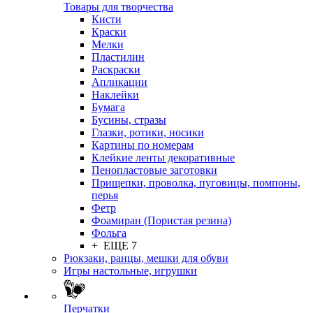
Товары для творчества
Кисти
Краски
Мелки
Пластилин
Раскраски
Апликации
Наклейки
Бумага
Бусины, стразы
Глазки, ротики, носики
Картины по номерам
Клейкие ленты декоративные
Пенопластовые заготовки
Прищепки, проволка, пуговицы, помпоны,
перья
Фетр
Фоамиран (Пористая резина)
Фольга
+ ЕЩЕ 7
Рюкзаки, ранцы, мешки для обуви
Игры настольные, игрушки
Перчатки