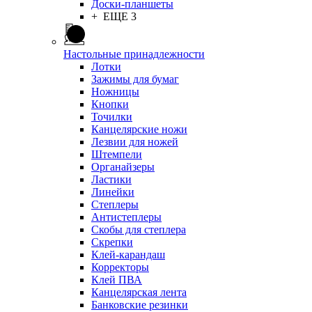
Доски-планшеты
+ ЕЩЕ 3
Настольные принадлежности
Лотки
Зажимы для бумаг
Ножницы
Кнопки
Точилки
Канцелярские ножи
Лезвии для ножей
Штемпели
Органайзеры
Ластики
Линейки
Степлеры
Антистеплеры
Скобы для степлера
Скрепки
Клей-карандаш
Корректоры
Клей ПВА
Канцелярская лента
Банковские резинки