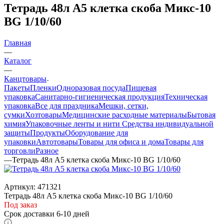
Тетрадь 48л А5 клетка скоба Микс-10
BG 1/10/60
Главная
—
Каталог
—
Канцтовары
Пакеты
Пленки
Одноразовая посуда
Пищевая
упаковка
Санитарно-гигиеническая продукция
Техническая
упаковка
Все для праздника
Мешки, сетки,
сумки
Хозтовары
Медицинские расходные материалы
Бытовая
химия
Упаковочные ленты и нити
Средства индивидуальной
защиты
Продукты
Оборудование для
упаковки
Автотовары
Товары для офиса и дома
Товары для
торговли
Разное
—
Тетрадь 48л А5 клетка скоба Микс-10 BG 1/10/60
Артикул:
471321
Тетрадь 48л А5 клетка скоба Микс-10 BG 1/10/60
Под заказ
Срок доставки 6-10 дней