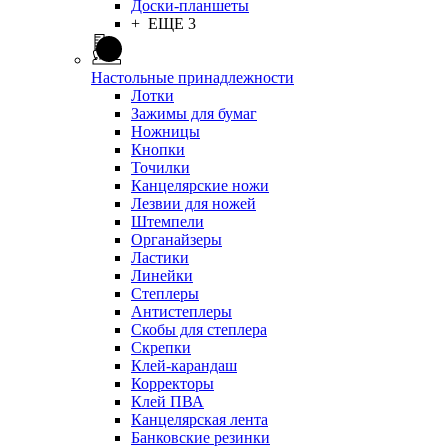
Доски-планшеты
+ ЕЩЕ 3
Настольные принадлежности
Лотки
Зажимы для бумаг
Ножницы
Кнопки
Точилки
Канцелярские ножи
Лезвии для ножей
Штемпели
Органайзеры
Ластики
Линейки
Степлеры
Антистеплеры
Скобы для степлера
Скрепки
Клей-карандаш
Корректоры
Клей ПВА
Канцелярская лента
Банковские резинки