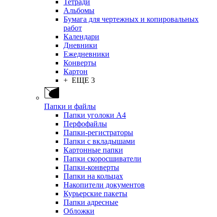
Тетради
Альбомы
Бумага для чертежных и копировальных
работ
Календари
Дневники
Ежедневники
Конверты
Картон
+ ЕЩЕ 3
Папки и файлы
Папки уголоки А4
Перфофайлы
Папки-регистраторы
Папки с вкладышами
Картонные папки
Папки скоросшиватели
Папки-конверты
Папки на кольцах
Накопители документов
Курьерские пакеты
Папки адресные
Обложки