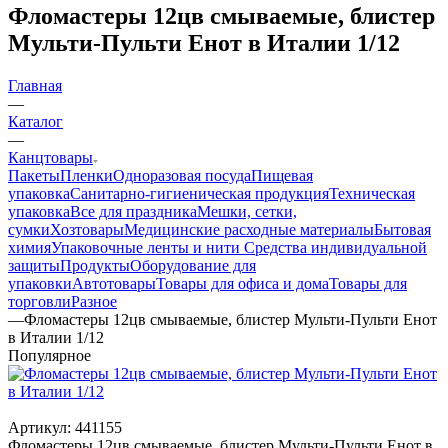
Фломастеры 12цв смываемые, блистер
Мульти-Пульти Енот в Италии 1/12
Главная
—
Каталог
—
Канцтовары
Пакеты
Пленки
Одноразовая посуда
Пищевая
упаковка
Санитарно-гигиеническая продукция
Техническая
упаковка
Все для праздника
Мешки, сетки,
сумки
Хозтовары
Медицинские расходные материалы
Бытовая
химия
Упаковочные ленты и нити
Средства индивидуальной
защиты
Продукты
Оборудование для
упаковки
Автотовары
Товары для офиса и дома
Товары для
торговли
Разное
—
Фломастеры 12цв смываемые, блистер Мульти-Пульти Енот
в Италии 1/12
Популярное
Артикул:
441155
Фломастеры 12цв смываемые, блистер Мульти-Пульти Енот в