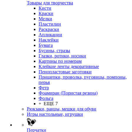
Товары для творчества
Кисти
Краски
Мелки
Пластилин
Раскраски
Апликации
Наклейки
Бумага
Бусины, стразы
Глазки, ротики, носики
Картины по номерам
Клейкие ленты декоративные
Пенопластовые заготовки
Прищепки, проволка, пуговицы, помпоны,
перья
Фетр
Фоамиран (Пористая резина)
Фольга
+ ЕЩЕ 7
Рюкзаки, ранцы, мешки для обуви
Игры настольные, игрушки
Перчатки